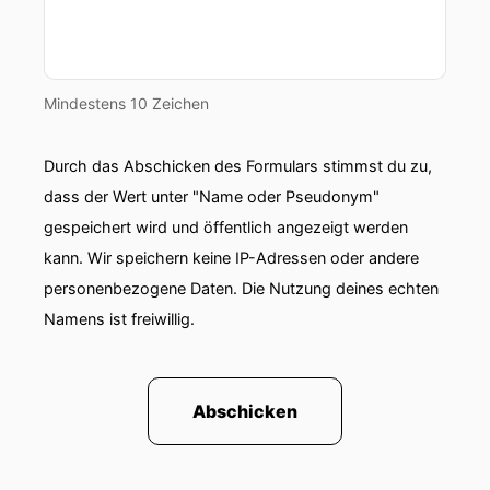
00:01:06: uns.
00:01:10: Liebe Einkaufsinteressierte, herzlich
willkommen zu einer weiteren Themenstarken
Mindestens 10 Zeichen
Ausgabe des BME-Podcast in der wir wieder
tiefer gehen!
Durch das Abschicken des Formulars stimmst du zu,
dass der Wert unter "Name oder Pseudonym"
00:01:18: In dieser und weiteren Folgen von
Themenstark, dem Kanal vom Kaufkraft
gespeichert wird und öffentlich angezeigt werden
sprechen wir über das aktuelle Topthema
kann. Wir speichern keine IP-Adressen oder andere
Künstliche Intelligenz, dass derzeit im Einkauf
personenbezogene Daten. Die Nutzung deines echten
wahrscheinlich alle auftrapp hält.
Namens ist freiwillig.
00:01:29: Mein Name ist Florian Kleemann.
00:01:30: ich bin Professor für Supply Chain
Abschicken
Management an der Hochschule München.
00:01:34: Einkaufsfragen beschäftigen mich seit